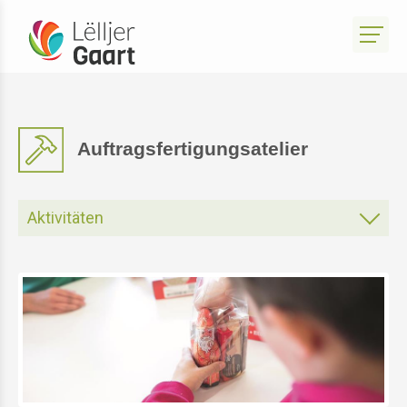
Auftragsfertigungsatelier
Aktivitäten
Gartenatelier
Atelier Park Sënnesräich
Atelier Bistro Sënnesräich
Atelier Produits du Terroir