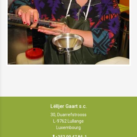
Lëlljer Gaart s.c.
30, Duarrefstrooss
L-9762
Lullange
Luxembourg
+352 99 47 84-1