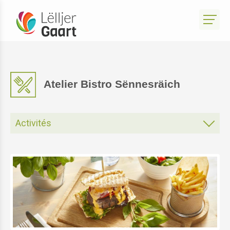
Atelier Bistro Sënnesräich
Activités
Atelier de Jardinage
Atelier Park Sënnesräich
Atelier Bistro Sënnesräich
Atelier Produits du Terroir