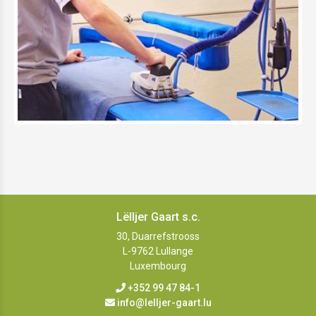
Lëlljer Gaart s.c.
30, Duarrefstrooss
L-9762
Lullange
Luxembourg
+352 99 47 84-1
info@lelljer-gaart.lu