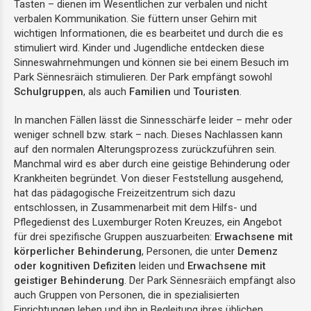
Tasten – dienen im Wesentlichen zur verbalen und nicht
verbalen Kommunikation. Sie füttern unser Gehirn mit
wichtigen Informationen, die es bearbeitet und durch die es
stimuliert wird. Kinder und Jugendliche entdecken diese
Sinneswahrnehmungen und können sie bei einem Besuch im
Park Sënnesräich stimulieren. Der Park empfängt sowohl
Schulgruppen
, als auch
Familien
und
Touristen
.
In manchen Fällen lässt die Sinnesschärfe leider – mehr oder
weniger schnell bzw. stark – nach. Dieses Nachlassen kann
auf den normalen Alterungsprozess zurückzuführen sein.
Manchmal wird es aber durch eine geistige Behinderung oder
Krankheiten begründet.
Von dieser Feststellung ausgehend,
hat das pädagogische Freizeitzentrum
sich dazu
entschlossen, in Zusammenarbeit mit dem Hilfs- und
Pflegedienst des Luxemburger Roten Kreuzes, ein Angebot
für
drei spezifische Gruppen auszuarbeiten:
Erwachsene mit
körperlicher Behinderung
, Personen, die unter
Demenz
oder kognitiven Defiziten
leiden und
Erwachsene mit
geistiger Behinderung
.
Der Park Sënnesräich empfängt also
auch Gruppen von Personen, die in spezialisierten
Einrichtungen leben und ihn in Begleitung ihres üblichen