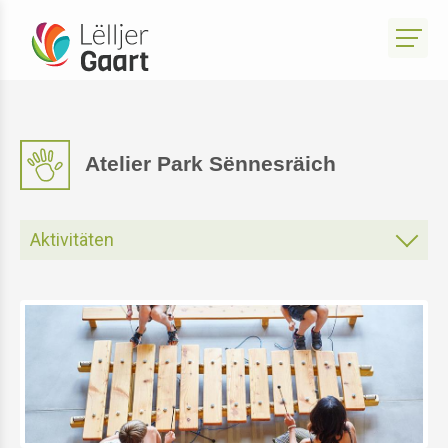
Atelier Park Sënnesräich
Aktivitäten
Gartenatelier
Atelier Park Sënnesräich
Atelier Bistro Sënnesräich
Atelier Produits du Terroir