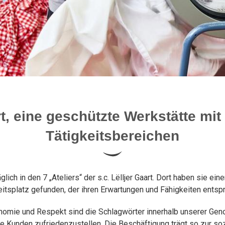
llen Erwartungen und
rt, eine geschützte Werkstätte mit 
Tätigkeitsbereichen
lich in den 7 „Ateliers“ der s.c. Lëlljer Gaart. Dort haben sie ei
itsplatz gefunden, der ihren Erwartungen und Fähigkeiten entspr
omie und Respekt sind die Schlagwörter innerhalb unserer Geno
 Kunden zufriedenzustellen. Die Beschäftigung trägt so zur sozi