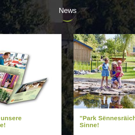
News
 unsere
"Park Sënnesräic
e!
Sinne!