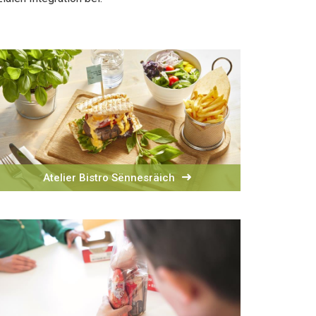
Atelier Bistro Sënnesräich