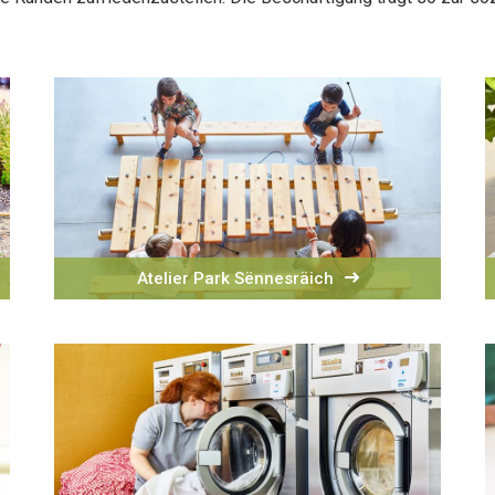
Atelier Park Sënnesräich